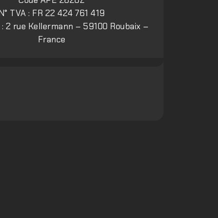
Code APE 2620Z
N° TVA : FR 22 424 761 419
l : 2 rue Kellermann – 59100 Roubaix –
France