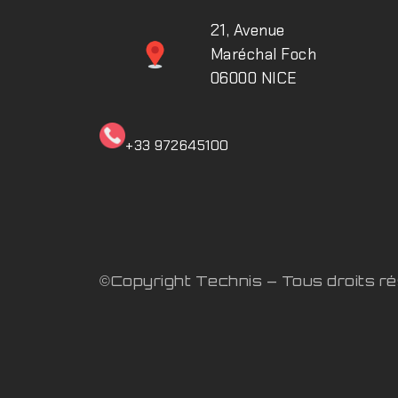
21, Avenue
Maréchal Foch
06000 NICE
+33 972645100ㅤㅤㅤㅤㅤ
©Copyright Technis – Tous droits r