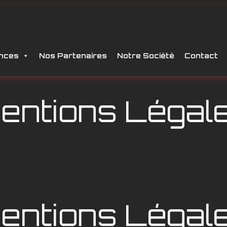
nces
Nos Partenaires
Notre Société
Contact
entions Légal
entions Légal