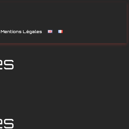
Mentions Légales
es
es